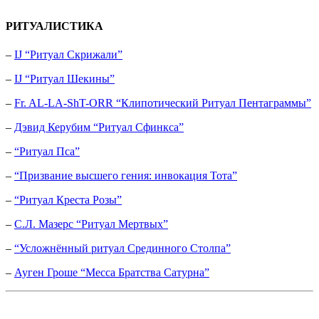
РИТУАЛИСТИКА
–
IJ “Ритуал Скрижали”
–
IJ “Ритуал Шекины”
–
Fr. AL-LA-ShT-ORR “Клипотический Ритуал Пентаграммы”
–
Дэвид Керубим “Ритуал Сфинкса”
–
“Ритуал Пса”
–
“Призвание высшего гения: инвокация Тота”
–
“Ритуал Креста Розы”
–
С.Л. Мазерс “Ритуал Мертвых”
–
“Усложнённый ритуал Срединного Столпа”
–
Ауген Гроше “Месса Братства Сатурна”