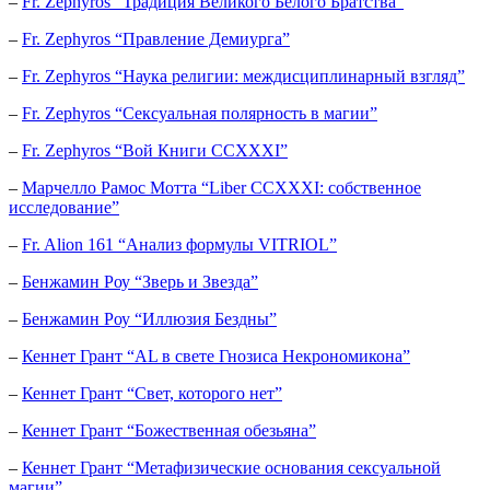
–
Fr. Zephyros “Традиция Великого Белого Братства”
–
Fr. Zephyros “Правление Демиурга”
–
Fr. Zephyros “Наука религии: междисциплинарный взгляд”
–
Fr. Zephyros “Сексуальная полярность в магии”
–
Fr. Zephyros “Вой Книги CCXXXI”
–
Марчелло Рамос Мотта “Liber CCXXXI: собственное
исследование”
–
Fr. Alion 161 “Анализ формулы VITRIOL”
–
Бенжамин Роу “Зверь и Звезда”
–
Бенжамин Роу “Иллюзия Бездны”
–
Кеннет Грант “AL в свете Гнозиса Некрономикона”
–
Кеннет Грант “Свет, которого нет”
–
Кеннет Грант “Божественная обезьяна”
–
Кеннет Грант “Метафизические основания сексуальной
магии”