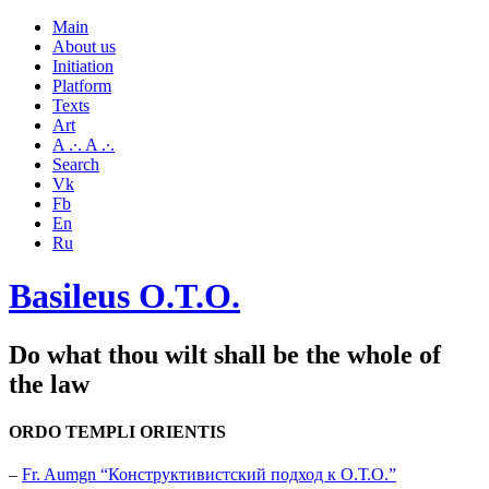
Main
About us
Initiation
Platform
Texts
Art
A .·. A .·.
Search
Vk
Fb
En
Ru
Basileus O.T.O.
Do what thou wilt shall be the whole of
the law
ORDO TEMPLI ORIENTIS
–
Fr. Aumgn “Конструктивистский подход к О.Т.О.”