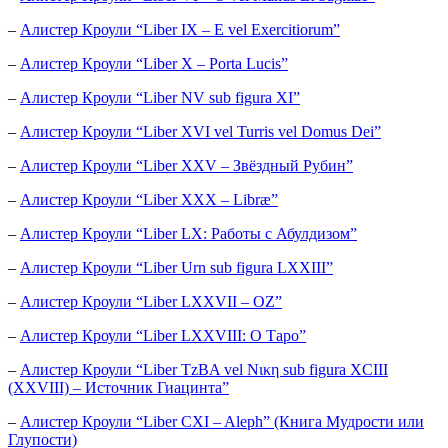
–
Алистер Кроули “Liber IX – E vel Exercitiorum”
–
Алистер Кроули “Liber X – Porta Lucis”
–
Алистер Кроули “Liber NV sub figura XI”
–
Алистер Кроули “Liber XVI vel Turris vel Domus Dei”
–
Алистер Кроули “Liber XXV – Звёздный Рубин”
–
Алистер Кроули “Liber XXX – Libræ”
–
Алистер Кроули “Liber LX: Работы с Абулдизом”
–
Алистер Кроули “Liber Urn sub figura LXXIII”
–
Алистер Кроули “Liber LXXVII – OZ”
–
Алистер Кроули “Liber LXXVIII: О Таро”
–
Алистер Кроули “Liber TzBA vel Νικη sub figura XCIII
(XXVIII) – Источник Гиацинта”
–
Алистер Кроули “Liber CXI – Aleph” (Книга Мудрости или
Глупости)