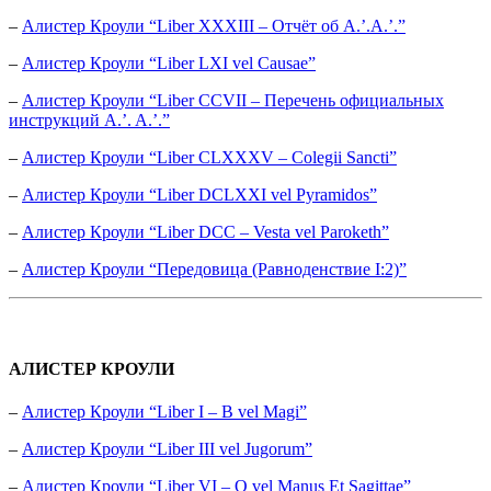
–
Алистер Кроули “Liber XXXIII – Отчёт об А.’.А.’.”
–
Алистер Кроули “Liber LXI vel Causae”
–
Алистер Кроули “Liber CCVII – Перечень официальных
инструкций A.’. A.’.”
–
Алистер Кроули “Liber CLXXXV – Colegii Sancti”
–
Алистер Кроули “Liber DCLXXI vel Pyramidos”
–
Алистер Кроули “Liber DCC – Vesta vel Paroketh”
–
Алистер Кроули “Передовица (Равноденствие I:2)”
АЛИСТЕР КРОУЛИ
–
Алистер Кроули “Liber I – B vel Magi”
–
Алистер Кроули “Liber III vel Jugorum”
–
Алистер Кроули “Liber VI – O vel Manus Et Sagittae”