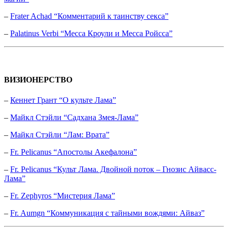
–
Frater Achad “Комментарий к таинству секса”
–
Palatinus Verbi “Месса Кроули и Месса Ройсса”
ВИЗИОНЕРСТВО
–
Кеннет Грант “О культе Лама”
–
Майкл Стэйли “Садхана Змея-Лама”
–
Майкл Стэйли “Лам: Врата”
–
Fr. Pelicanus “Апостолы Акефалона”
–
Fr. Pelicanus “Культ Лама. Двойной поток – Гнозис Айвасс-
Лама”
–
Fr. Zephyros “Мистерия Лама”
–
Fr. Aumgn “Коммуникация с тайными вождями: Айваз”