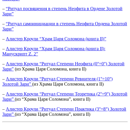
–
“Ритуал посвящения в степень Неофита в Ордене Золотой
Зари”
–
“Ритуал самоинициации в степень Неофита Ордена Золотой
Зари”
–
Алистер Кроули “Храм Царя Соломона (книга II)”
–
Алистер Кроули “Храм Царя Соломона (книга II):
Манускрипт Z. 2”
–
Алистер Кроули “Ритуал Степени Неофита (0°=0°) Золотой
Зари”
(из Храма Царя Соломона, книга II)
–
Алистер Кроули “Ритуал Степени Ревнителя (1°=10°)
Золотой Зари”
(из Храма Царя Соломона, книга II)
–
Алистер Кроули “Ритуал Степени Теоретика (2°=9°) Золотой
Зари”
(из “Храма Царя Соломона”, книга II)
–
Алистер Кроули “Ритуал Степени Практика (3°=8°) Золотой
Зари”
(из “Храма Царя Соломона”, книга II)