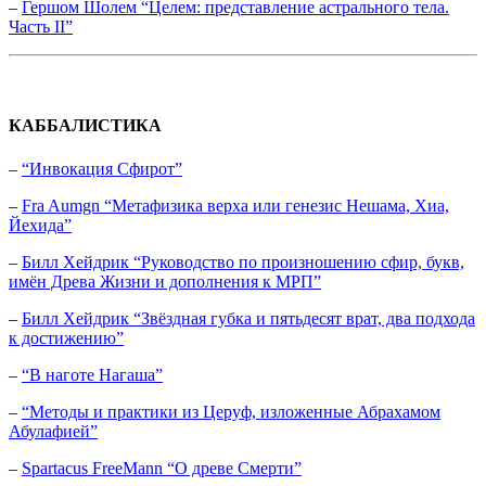
–
Гершом Шолем “Целем: представление астрального тела.
Часть II”
КАББАЛИСТИКА
–
“Инвокация Сфирот”
–
Fra Aumgn “Метафизика верха или генезис Нешама, Хиа,
Йехида”
–
Билл Хейдрик “Руководство по произношению сфир, букв,
имён Древа Жизни и дополнения к МРП”
–
Билл Хейдрик “Звёздная губка и пятьдесят врат, два подхода
к достижению”
–
“В наготе Нагаша”
–
“Методы и практики из Церуф, изложенные Абрахамом
Абулафией”
–
Spartacus FreeMann “О древе Смерти”