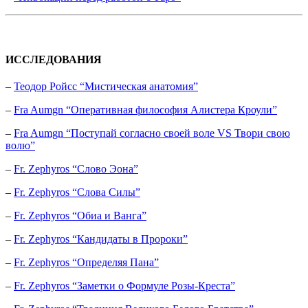
ИССЛЕДОВАНИЯ
–
Теодор Ройсс “Мистическая анатомия”
–
Fra Aumgn “Оперативная философия Алистера Кроули”
–
Fra Aumgn “Поступай согласно своей воле VS Твори свою
волю”
–
Fr. Zephyros “Слово Эона”
–
Fr. Zephyros “Слова Силы”
–
Fr. Zephyros “Обиа и Ванга”
–
Fr. Zephyros “Кандидаты в Пророки”
–
Fr. Zephyros “Определяя Пана”
–
Fr. Zephyros “Заметки о Формуле Розы-Креста”