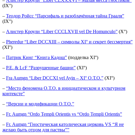
–
Алистер Кроули “Liber CLXXXVI – Малая месса гностиков”
(IX°)
–
Теодор Ройсс “Парсифаль и разоблачённая тайна Грааля”
(IX°)
–
Алистер Кроули “Liber CCCLXVII vel De Homunculo”
(X°)
–
Pheredur “Liber DCCXIII – символы XI° и секрет бессмертия”
(XI°)
–
Патрик Кинг “Книга Кадош”
(подделка XI°)
–
P.E. & LcF “Разрушенные башни”
(XI°)
–
Fra Aumgn “Liber DCCXI vel Ayin – XI° О.Т.О.”
(XI°)
–
“Место феномена О.Т.О. в инициатическом и культурном
контексте”
–
“Версии и модификации О.Т.О.”
–
Fr. Aumgn “Ordo Templi Orientis vs “Ordo Templi Orientis”
–
Fr. Aumgn “Гностическая католическая церковь VS “Я не
желаю быть отцом для паствы””