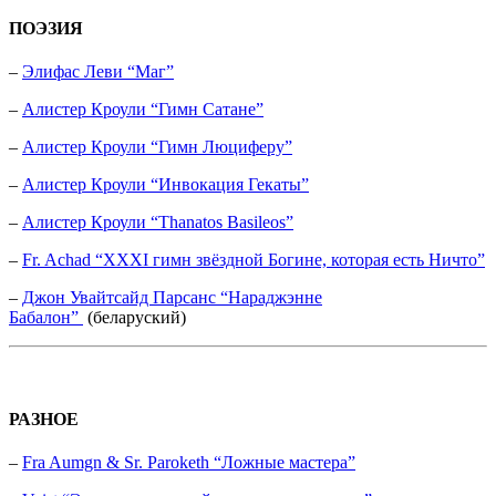
ПОЭЗИЯ
–
Элифас Леви “Маг”
–
Алистер Кроули “Гимн Сатане”
–
Алистер Кроули “Гимн Люциферу”
–
Алистер Кроули “Инвокация Гекаты”
–
Алистер Кроули “Thanatos Basileos”
–
Fr. Achad “XXXI гимн звёздной Богине, которая есть Ничто”
–
Джон Увайтсайд Парсанс “Нараджэнне
Бабалон”
(беларуский)
РАЗНОЕ
–
Fra Aumgn & Sr. Paroketh “Ложные мастера”