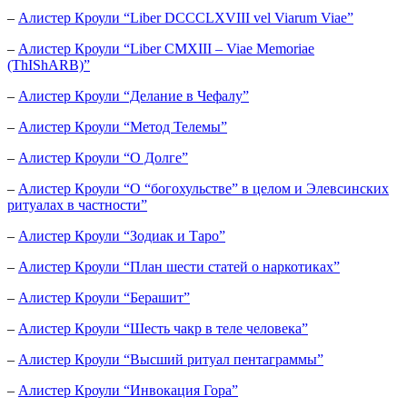
–
Алистер Кроули “Liber DCCCLXVIII vel Viarum Viae”
–
Алистер Кроули “Liber CMXIII – Viae Memoriae
(ThIShARB)”
–
Алистер Кроули “Делание в Чефалу”
–
Алистер Кроули “Метод Телемы”
–
Алистер Кроули “О Долге”
–
Алистер Кроули “О “богохульстве” в целом и Элевсинских
ритуалах в частности”
–
Алистер Кроули “Зодиак и Таро”
–
Алистер Кроули “План шести статей о наркотиках”
–
Алистер Кроули “Берашит”
–
Алистер Кроули “Шесть чакр в теле человека”
–
Алистер Кроули “Высший ритуал пентаграммы”
–
Алистер Кроули “Инвокация Гора”