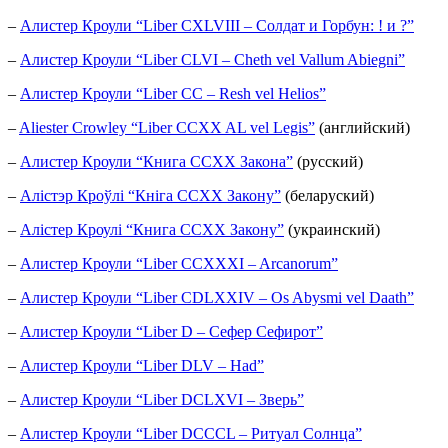
–
Алистер Кроули “Liber CXLVIII – Солдат и Горбун: ! и ?”
–
Алистер Кроули “Liber CLVI – Cheth vel Vallum Abiegni”
–
Алистер Кроули “Liber CC – Resh vel Helios”
–
Aliester Crowley “Liber CCXX AL vel Legis”
(английский)
–
Алистер Кроули “Книга CCXX Закона”
(русский)
–
Алicтэр Кроўлi “Кніга CCXX Закону”
(беларуский)
–
Алiстер Кроулi “Книга CCXX Закону”
(украинский)
–
Алистер Кроули “Liber CCXXXI – Arcanorum”
–
Алистер Кроули “Liber CDLXXIV – Os Abysmi vel Daath”
–
Алистер Кроули “Liber D – Сефер Сефирот”
–
Алистер Кроули “Liber DLV – Had”
–
Алистер Кроули “Liber DCLXVI – Зверь”
–
Алистер Кроули “Liber DCCCL – Ритуал Солнца”