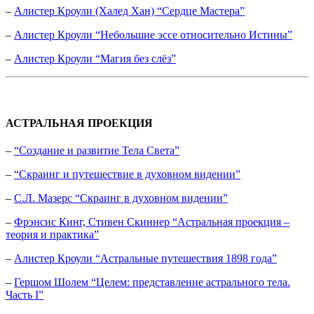
–
Алистер Кроули (Халед Хан) “Сердце Мастера”
–
Алистер Кроули “Небольшие эссе относительно Истины”
–
Алистер Кроули “Магия без слёз”
АСТРАЛЬНАЯ ПРОЕКЦИЯ
–
“Создание и развитие Тела Света”
–
“Скраинг и путешествие в духовном видении”
–
С.Л. Мазерс “Скраинг в духовном видении”
–
Фрэнсис Кинг, Стивен Скиннер “Астральная проекция –
теория и практика”
–
Алистер Кроули “Астральные путешествия 1898 года”
–
Гершом Шолем “Целем: представление астрального тела.
Часть I”