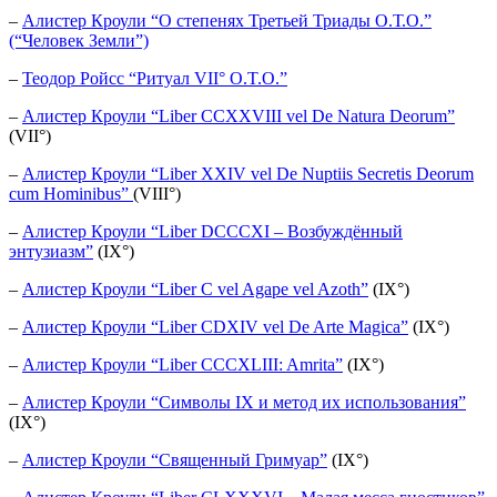
–
Алистер Кроули “О степенях Третьей Триады О.Т.О.”
(“Человек Земли”)
–
Теодор Ройсс “Ритуал VII° O.T.O.”
–
Алистер Кроули “Liber CCXXVIII vel De Natura Deorum”
(VII°)
–
Алистер Кроули “Liber XXIV vel De Nuptiis Secretis Deorum
cum Hominibus”
(VIII°)
–
Алистер Кроули “Liber DCCCXI – Возбуждённый
энтузиазм”
(IX°)
–
Алистер Кроули “Liber C vel Agape vel Azoth”
(IX°)
–
Алистер Кроули “Liber CDXIV vel De Arte Magica”
(IX°)
–
Алистер Кроули “Liber CCCXLIII: Amrita”
(IX°)
–
Алистер Кроули “Символы IX и метод их использования”
(IX°)
–
Алистер Кроули “Священный Гримуар”
(IX°)