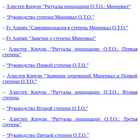
–
Алистер Кроули “Ритуалы инициации О.Т.О.: Минервал”
–
“Руководство степени Минервал O.T.O.”
–
Fr. Aumgn “Самоинициация в степень Минервал О.Т.О.”
–
Fr. Aumgn “Заметки о степени Минервал”
–
Алистер Кроули “Ритуалы инициации О.Т.О.: Первая
степень”
–
“Руководство Первой степени O.T.O.”
–
Алистер Кроули “Значение церемоний Минервал и Первой
степени О.Т.О.”
–
Алистер Кроули “Ритуалы инициации О.Т.О.: Вторая
степень
–
“Руководство Второй степени О.Т.О.”
–
Алистер Кроули “Ритуалы инициации О.Т.О.: Третья
степень”
–
“Руководство Третьей степени О.Т.О.”