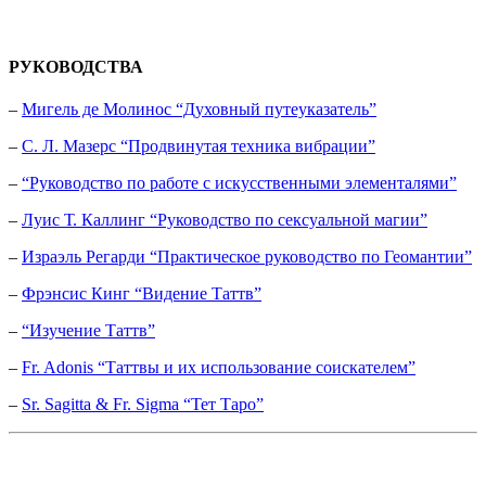
РУКОВОДСТВА
–
Мигель де Молинос “Духовный путеуказатель”
–
С. Л. Мазерс “Продвинутая техника вибрации”
–
“Руководство по работе с искусственными элементалями”
–
Луис Т. Каллинг “Руководство по сексуальной магии”
–
Израэль Регарди “Практическое руководство по Геомантии”
–
Фрэнсис Кинг “Видение Таттв”
–
“Изучение Таттв”
–
Fr. Adonis “Таттвы и их использование соискателем”
–
Sr. Sagitta & Fr. Sigma “Тет Таро”