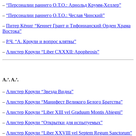
–
“Персоналии раннего О.Т.О.: Арнольд Крумм-Хеллер”
–
“Персоналии раннего О.Т.О.: Чеслав Чинский”
–
Питер Кёниг “Кеннет Грант и Тифонианский Орден Храма
Востока”
–
Р.Ч. “А. Кроули и вопрос клятвы”
–
Алистер Кроули “Liber CXXXII: Apopheosis”
A.’. A.’.
–
Алистер Кроули “Звезда Видна”
–
Алистер Кроули “Манифест Великого Белого Братства”
–
Алистер Кроули “Liber XIII vel Graduum Montis Abiegni”
–
Алистер Кроули “Открытки для испытуемых”
–
Алистер Кроули “Liber XXVIII vel Septem Regum Sanctorum”