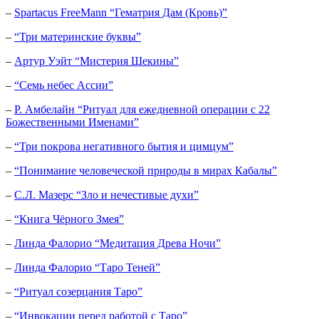
–
Spartacus FreeMann “Гематрия Дам (Кровь)”
–
“Три материнские буквы”
–
Артур Уэйт “Мистерия Шекины”
–
“Семь небес Ассии”
–
Р. Амбелайн “Ритуал для ежедневной операции с 22
Божественными Именами”
–
“Три покрова негативного бытия и цимцум”
–
“Понимание человеческой природы в мирах Кабалы”
–
C.Л. Мазерс “Зло и нечестивые духи”
–
“Книга Чёрного Змея”
–
Линда Фалорио “Медитация Древа Ночи”
–
Линда Фалорио “Таро Теней”
–
“Ритуал созерцания Таро”
–
“Инвокации перед работой с Таро”