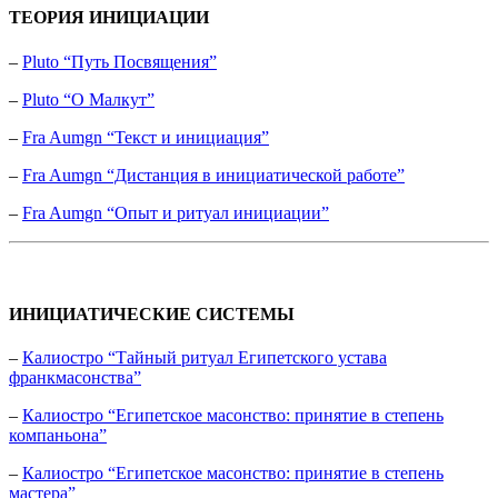
ТЕОРИЯ ИНИЦИАЦИИ
–
Pluto “Путь Посвящения”
–
Pluto “О Малкут”
–
Fra Aumgn “Текст и инициация”
–
Fra Aumgn “Дистанция в инициатической работе”
–
Fra Aumgn “Опыт и ритуал инициации”
ИНИЦИАТИЧЕСКИЕ СИСТЕМЫ
–
Калиостро “Тайный ритуал Египетского устава
франкмасонства”
–
Калиостро “Египетское масонство: принятие в степень
компаньона”
–
Калиостро “Египетское масонство: принятие в степень
мастера”